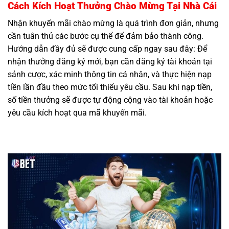
Cách Kích Hoạt Thưởng Chào Mừng Tại Nhà Cái
Nhận khuyến mãi chào mừng là quá trình đơn giản, nhưng
cần tuân thủ các bước cụ thể để đảm bảo thành công.
Hướng dẫn đầy đủ sẽ được cung cấp ngay sau đây: Để
nhận thưởng đăng ký mới, bạn cần đăng ký tài khoản tại
sảnh cược, xác minh thông tin cá nhân, và thực hiện nạp
tiền lần đầu theo mức tối thiểu yêu cầu. Sau khi nạp tiền,
số tiền thưởng sẽ được tự động cộng vào tài khoản hoặc
yêu cầu kích hoạt qua mã khuyến mãi.