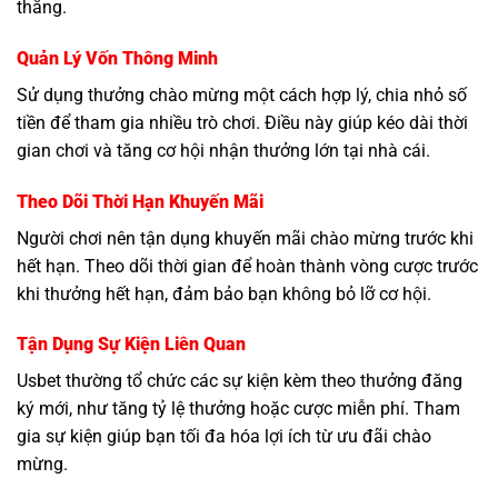
thắng.
Quản Lý Vốn Thông Minh
Sử dụng thưởng chào mừng một cách hợp lý, chia nhỏ số
tiền để tham gia nhiều trò chơi. Điều này giúp kéo dài thời
gian chơi và tăng cơ hội nhận thưởng lớn tại nhà cái.
Theo Dõi Thời Hạn Khuyến Mãi
Người chơi nên tận dụng khuyến mãi chào mừng trước khi
hết hạn. Theo dõi thời gian để hoàn thành vòng cược trước
khi thưởng hết hạn, đảm bảo bạn không bỏ lỡ cơ hội.
Tận Dụng Sự Kiện Liên Quan
Usbet thường tổ chức các sự kiện kèm theo thưởng đăng
ký mới, như tăng tỷ lệ thưởng hoặc cược miễn phí. Tham
gia sự kiện giúp bạn tối đa hóa lợi ích từ ưu đãi chào
mừng.