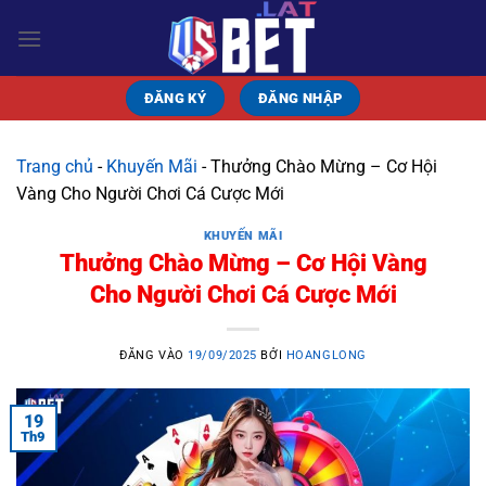
Bỏ
qua
nội
dung
ĐĂNG KÝ
ĐĂNG NHẬP
Trang chủ
-
Khuyến Mãi
-
Thưởng Chào Mừng – Cơ Hội
Vàng Cho Người Chơi Cá Cược Mới
KHUYẾN MÃI
Thưởng Chào Mừng – Cơ Hội Vàng
Cho Người Chơi Cá Cược Mới
ĐĂNG VÀO
19/09/2025
BỞI
HOANGLONG
19
Th9