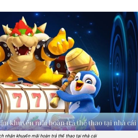
ách nhận khuyến mãi hoàn trả thể thao tại nhà cái