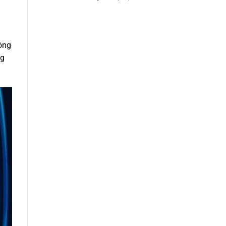
Xổ
Giải
Mắn
Số
Mã
Miền
Giấc
Nam
Mơ
–
Thấy
óng
Kết
Cá
ng
Quả,
Chi
Dự
Tiết
Đoán
&
Cách
Chơi
Hiệu
Quả