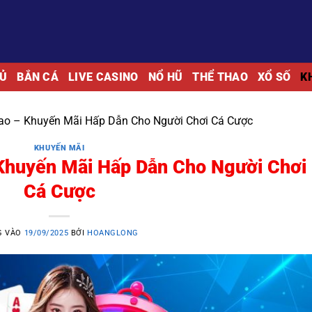
Ủ
BẮN CÁ
LIVE CASINO
NỔ HŨ
THỂ THAO
XỔ SỐ
K
ao – Khuyến Mãi Hấp Dẫn Cho Người Chơi Cá Cược
KHUYẾN MÃI
Khuyến Mãi Hấp Dẫn Cho Người Chơi
Cá Cược
G VÀO
19/09/2025
BỞI
HOANGLONG