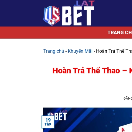
Bỏ
qua
nội
dung
TRANG CH
Trang chủ
-
Khuyến Mãi
-
Hoàn Trả Thể Th
Hoàn Trả Thể Thao – 
ĐĂN
19
Th9