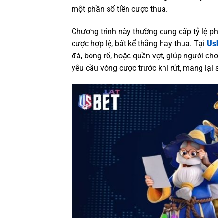
một phần số tiền cược thua.
Chương trình này thường cung cấp tỷ lệ phầ
cược hợp lệ, bất kể thắng hay thua. Tại
Us
đá, bóng rổ, hoặc quần vợt, giúp người chơ
yêu cầu vòng cược trước khi rút, mang lại 