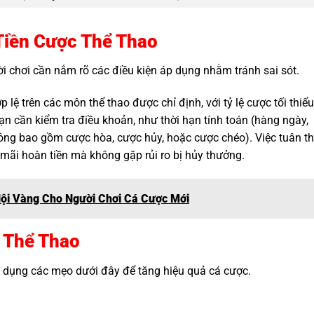
Tiền Cược Thể Thao
i chơi cần nắm rõ các điều kiện áp dụng nhằm tránh sai sót.
ệ trên các môn thể thao được chỉ định, với tỷ lệ cược tối thiểu 
bạn cần kiểm tra điều khoản, như thời hạn tính toán (hàng ngày,
ông bao gồm cược hòa, cược hủy, hoặc cược chéo). Việc tuân t
 mãi hoàn tiền mà không gặp rủi ro bị hủy thưởng.
ội Vàng Cho Người Chơi Cá Cược Mới
 Thể Thao
p dụng các mẹo dưới đây để tăng hiệu quả cá cược.