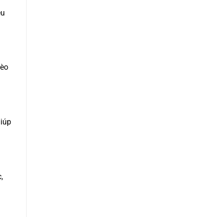
ều
kèo
giúp
,