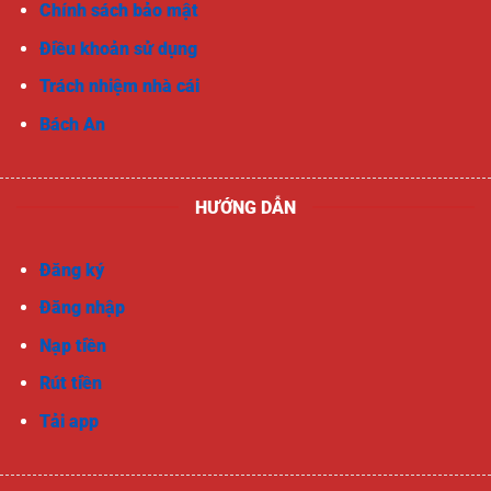
Chính sách bảo mật
Điều khoản sử dụng
Trách nhiệm nhà cái
Bách An
HƯỚNG DẪN
Đăng ký
Đăng nhập
Nạp tiền
Rút tiền
Tải app