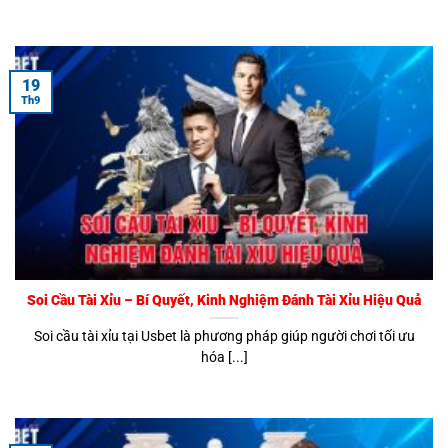
19
Th9
Soi Cầu Tài Xỉu – Bí Quyết, Kinh Nghiệm Đánh Tài Xỉu Hiệu Quả
Soi cầu tài xỉu tại Usbet là phương pháp giúp người chơi tối ưu
hóa [...]