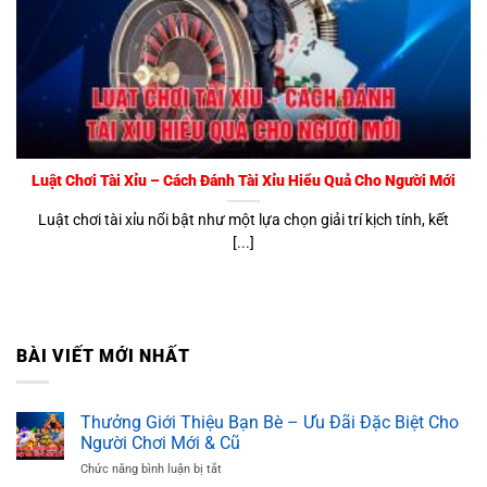
Luật Chơi Tài Xỉu – Cách Đánh Tài Xỉu Hiểu Quả Cho Người Mới
Luật chơi tài xỉu nổi bật như một lựa chọn giải trí kịch tính, kết
[...]
BÀI VIẾT MỚI NHẤT
Thưởng Giới Thiệu Bạn Bè – Ưu Đãi Đặc Biệt Cho
Người Chơi Mới & Cũ
ở
Chức năng bình luận bị tắt
Thưởng