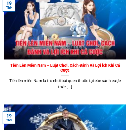
19
Th9
Tiến Lên Miền Nam – Luật Chơi, Cách Đánh Và Lợi Ích Khi Cá
Cược
Tiến lên miền Nam là trò chơi bài quen thuộc tại các sảnh cược
trực [...]
19
Th9