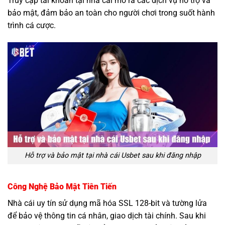
Truy cập tài khoản tại nhà cái mở ra các dịch vụ hỗ trợ và
bảo mật, đảm bảo an toàn cho người chơi trong suốt hành
trình cá cược.
Hỗ trợ và bảo mật tại nhà cái Usbet sau khi đăng nhập
Công Nghệ Bảo Mật Tiên Tiến
Nhà cái uy tín sử dụng mã hóa SSL 128-bit và tường lửa
để bảo vệ thông tin cá nhân, giao dịch tài chính. Sau khi