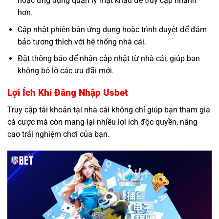
hoặc ứng dụng quản lý mật khẩu để truy cập nhanh
hơn.
Cập nhật phiên bản ứng dụng hoặc trình duyệt để đảm
bảo tương thích với hệ thống nhà cái.
Đặt thông báo để nhận cập nhật từ nhà cái, giúp bạn
không bỏ lỡ các ưu đãi mới.
Lợi Ích Khi Đăng Nhập Usbet
Truy cập tài khoản tại nhà cái không chỉ giúp bạn tham gia
cá cược mà còn mang lại nhiều lợi ích độc quyền, nâng
cao trải nghiệm chơi của bạn.