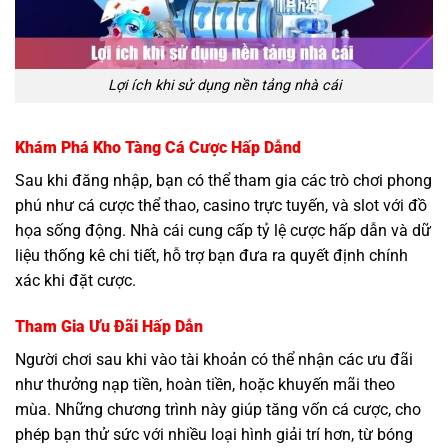
Lợi ích khi sử dụng nền tảng nhà cái
Khám Phá Kho Tàng Cá Cược Hấp Dẫnd
Sau khi đăng nhập, bạn có thể tham gia các trò chơi phong
phú như cá cược thể thao, casino trực tuyến, và slot với đồ
họa sống động. Nhà cái cung cấp tỷ lệ cược hấp dẫn và dữ
liệu thống kê chi tiết, hỗ trợ bạn đưa ra quyết định chính
xác khi đặt cược.
Tham Gia Ưu Đãi Hấp Dẫn
Người chơi sau khi vào tài khoản có thể nhận các ưu đãi
như thưởng nạp tiền, hoàn tiền, hoặc khuyến mãi theo
mùa. Những chương trình này giúp tăng vốn cá cược, cho
phép bạn thử sức với nhiều loại hình giải trí hơn, từ bóng