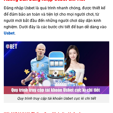
Đăng nhập Usbet là quá trình nhanh chóng, được thiết kế
để đảm bảo an toàn và tiện lợi cho mọi người chơi, từ
người mới bắt đầu đến những người chơi dày dặn kinh
nghiệm. Dưới đây là các bước chi tiết để bạn dễ dàng vào
Usbet
.
Quy trình truy cập tài khoản Usbet cực kì chi tiết