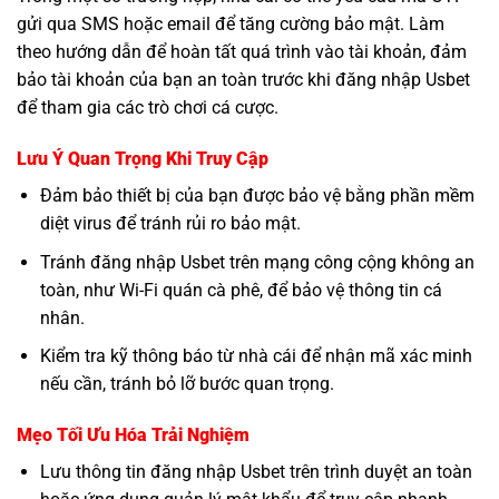
gửi qua SMS hoặc email để tăng cường bảo mật. Làm
theo hướng dẫn để hoàn tất quá trình vào tài khoản, đảm
bảo tài khoản của bạn an toàn trước khi đăng nhập Usbet
để tham gia các trò chơi cá cược.
Lưu Ý Quan Trọng Khi Truy Cập
Đảm bảo thiết bị của bạn được bảo vệ bằng phần mềm
diệt virus để tránh rủi ro bảo mật.
Tránh đăng nhập Usbet trên mạng công cộng không an
toàn, như Wi-Fi quán cà phê, để bảo vệ thông tin cá
nhân.
Kiểm tra kỹ thông báo từ nhà cái để nhận mã xác minh
nếu cần, tránh bỏ lỡ bước quan trọng.
Mẹo Tối Ưu Hóa Trải Nghiệm
Lưu thông tin đăng nhập Usbet trên trình duyệt an toàn