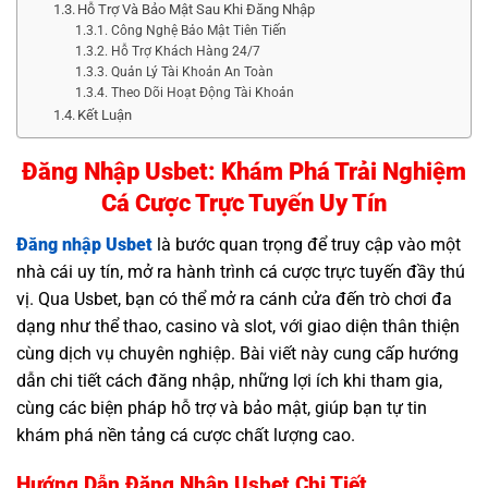
Hỗ Trợ Và Bảo Mật Sau Khi Đăng Nhập
Công Nghệ Bảo Mật Tiên Tiến
Hỗ Trợ Khách Hàng 24/7
Quản Lý Tài Khoản An Toàn
Theo Dõi Hoạt Động Tài Khoản
Kết Luận
Đăng Nhập Usbet: Khám Phá Trải Nghiệm
Cá Cược Trực Tuyến Uy Tín
Đăng nhập Usbet
là bước quan trọng để truy cập vào một
nhà cái uy tín, mở ra hành trình cá cược trực tuyến đầy thú
vị. Qua Usbet, bạn có thể mở ra cánh cửa đến trò chơi đa
dạng như thể thao, casino và slot, với giao diện thân thiện
cùng dịch vụ chuyên nghiệp. Bài viết này cung cấp hướng
dẫn chi tiết cách đăng nhập, những lợi ích khi tham gia,
cùng các biện pháp hỗ trợ và bảo mật, giúp bạn tự tin
khám phá nền tảng cá cược chất lượng cao.
Hướng Dẫn Đăng Nhập Usbet Chi Tiết